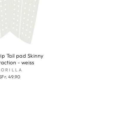
rip Tail pad Skinny
raction - weiss
GORILLA
SFr. 49.90