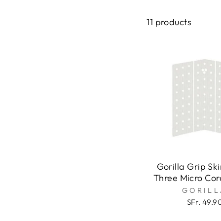
LÄNGE
11 products
löschen
HERSTELLER
gorilla
VERFÜGBARKEIT
Gorilla Grip Sk
Three Micro Cor
GORILL
SFr. 49.9