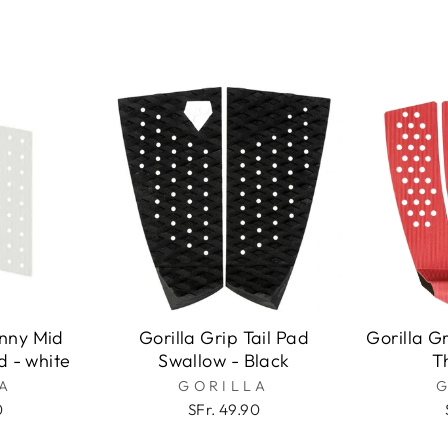
inny Mid
Gorilla Grip Tail Pad
Gorilla G
d - white
Swallow - Black
T
A
GORILLA
0
SFr. 49.90