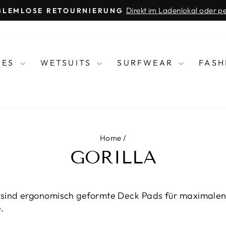
Whatsapp Videoberatung über 076 672 0
VIDEOBERATUNG
Pause
slideshow
IES
WETSUITS
SURFWEAR
FAS
Home
/
GORILLA
s sind ergonomisch geformte Deck Pads für maximalen
.