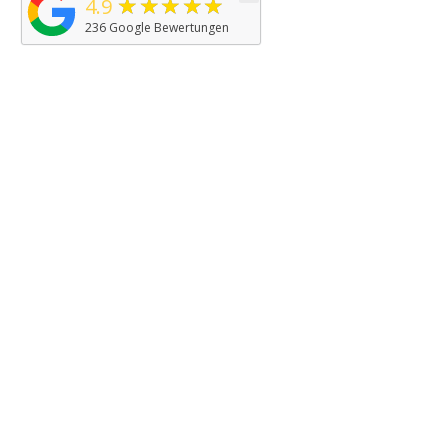
★★★★★
4.9
236
Google Bewertungen
LEGAL
Terms of Service
Returns