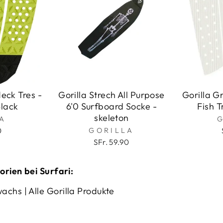
deck Tres -
Gorilla Strech All Purpose
Gorilla G
Black
6'0 Surfboard Socke -
Fish T
skeleton
A
0
GORILLA
SFr. 59.90
orien bei Surfari:
wachs
|
Alle Gorilla Produkte