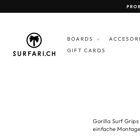
Skip
to
content
BOARDS
ACCESOR
GIFT CARDS
Gorilla Surf Grip
FILTERN
einfache Montage
LÄNGE