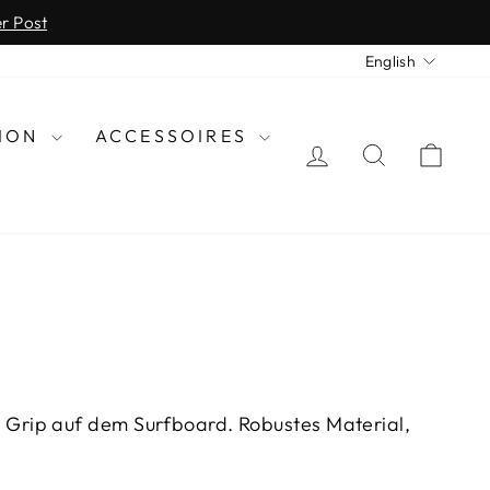
0 84
LANGU
English
HION
ACCESSOIRES
LOG IN
SEARCH
CAR
 Grip auf dem Surfboard. Robustes Material,