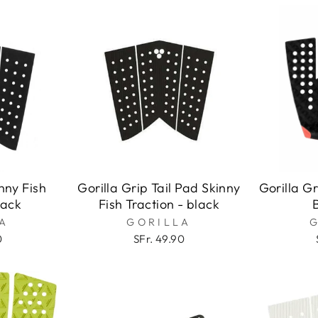
nny Fish
Gorilla Grip Tail Pad Skinny
Gorilla G
lack
Fish Traction - black
A
GORILLA
0
SFr. 49.90