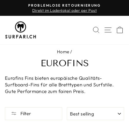
Skip
PROBLEMLOSE RETOURNIERUNG
to
Direkt im Ladenlokal oder per Post
Pause
content
slideshow
SEARCH
SITE 
C
Home
/
EUROFINS
Eurofins Fins bieten europäische Qualitäts-
Surfboard-Fins für alle Bretttypen und Surfstile.
Gute Performance zum fairen Preis.
SORT
Filter