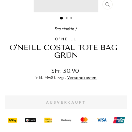
SCHLIESS
ESC)
Startseite
/
O'NEILL
O'NEILL COSTAL TOTE BAG -
GRÜN
Normaler
SFr. 30.90
Preis
inkl. MwSt. zzgl.
Versandkosten
AUSVERKAUFT