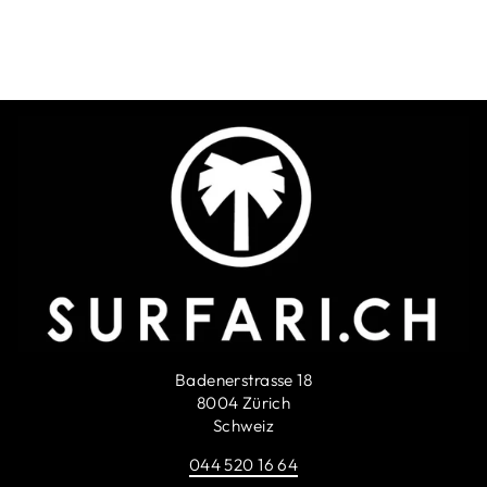
O'NEILL
SFr. 30.90
Badenerstrasse 18
8004 Zürich
Schweiz
044 520 16 64