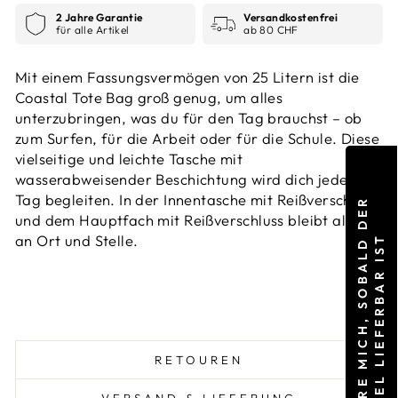
2 Jahre Garantie
Versandkostenfrei
für alle Artikel
ab 80 CHF
Mit einem Fassungsvermögen von 25 Litern ist die
Coastal Tote Bag groß genug, um alles
unterzubringen, was du für den Tag brauchst – ob
zum Surfen, für die Arbeit oder für die Schule. Diese
vielseitige und leichte Tasche mit
wasserabweisender Beschichtung wird dich jeden
Tag begleiten. In der Innentasche mit Reißverschluss
I
N
F
O
R
M
I
E
R
E
M
I
C
H
,
S
O
B
A
L
D
D
E
R
A
R
T
I
K
E
L
L
I
E
F
E
R
B
A
R
I
S
und dem Hauptfach mit Reißverschluss bleibt alles
an Ort und Stelle.
T
RETOUREN
VERSAND & LIEFERUNG