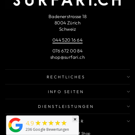
Badenerstrasse 18
8004 Zürich
Schweiz
044 520 16 64
076 672 00 84
shop@surfari.ch
RECHTLICHES
INFO SEITEN
DIENSTLEISTUNGEN
×
★★★★★
NEWSLETTER
4.9
236
Google Bewertungen
© 2026 Surfari Surf Shop