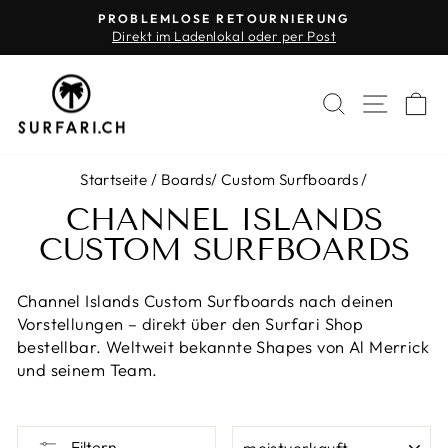
Direkt
PROBLEMLOSE RETOURNIERUNG
zum
Direkt im Ladenlokal oder per Post
Pause
Inhalt
Diashow
SUCHE
SEIT
E
Startseite
/
Boards
/
Custom Surfboards
/
CHANNEL ISLANDS
CUSTOM SURFBOARDS
Channel Islands Custom Surfboards nach deinen
Vorstellungen – direkt über den Surfari Shop
bestellbar. Weltweit bekannte Shapes von Al Merrick
und seinem Team.
SORTIEREN
Filtern