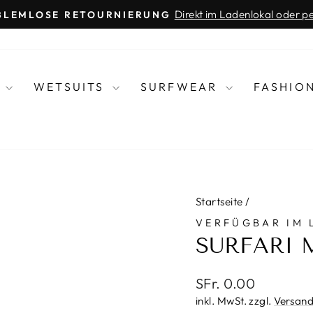
Direkt im Ladenlokal oder p
BLEMLOSE RETOURNIERUNG
Pause
Diashow
R
WETSUITS
SURFWEAR
FASHIO
Startseite
/
VERFÜGBAR IM 
SURFARI 
Normaler
SFr. 0.00
Preis
inkl. MwSt. zzgl.
Versand