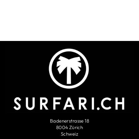
Rip Curl Kids Poncho
Classic Surf - Lilac
RIP CURL
SFr. 49.90
Badenerstrasse 18
8004 Zürich
Schweiz