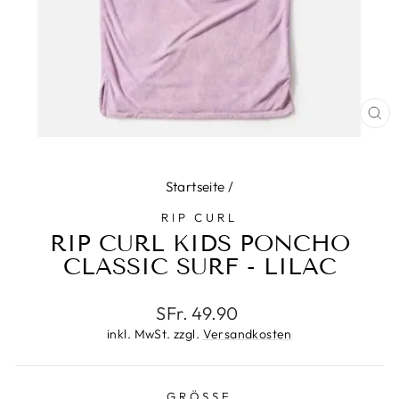
SC
ES
Startseite
/
RIP CURL
RIP CURL KIDS PONCHO
CLASSIC SURF - LILAC
Normaler
SFr. 49.90
Preis
inkl. MwSt. zzgl.
Versandkosten
GRÖSSE