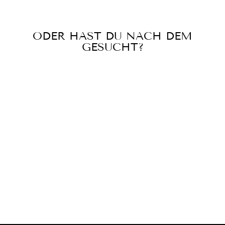
ODER HAST DU NACH DEM
GESUCHT?
Rip Curl Damen Bikini Top
Premium Surf Fixed Tri -
black
RIP CURL
SFr. 44.90