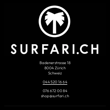
Badenerstrasse 18
8004 Zürich
Schweiz
044 520 16 64
076 672 00 84
shop@surfari.ch