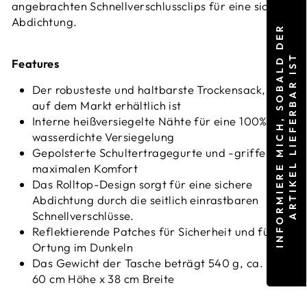
angebrachten Schnellverschlussclips für eine sichere
Abdichtung.
I
N
F
O
R
M
I
E
R
E
M
I
C
H
,
S
O
B
A
L
D
D
E
R
A
R
T
I
K
E
L
L
I
E
F
E
R
B
A
R
I
S
T
Features
Der robusteste und haltbarste Trockensack, der
auf dem Markt erhältlich ist
Interne heißversiegelte Nähte für eine 100%
wasserdichte Versiegelung
Gepolsterte Schultertragegurte und -griffe für
maximalen Komfort
Das Rolltop-Design sorgt für eine sichere
Abdichtung durch die seitlich einrastbaren
Schnellverschlüsse.
Reflektierende Patches für Sicherheit und für die
Ortung im Dunkeln
Das Gewicht der Tasche beträgt 540 g, ca.
60 cm Höhe x 38 cm Breite