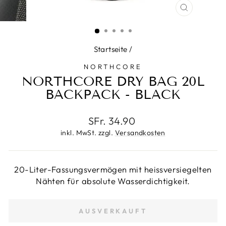
SCHLIESS
ESC)
Startseite
/
NORTHCORE
NORTHCORE DRY BAG 20L
BACKPACK - BLACK
Normaler
SFr. 34.90
Preis
inkl. MwSt. zzgl.
Versandkosten
20-Liter-Fassungsvermögen mit heissversiegelten
Nähten für absolute Wasserdichtigkeit.
AUSVERKAUFT