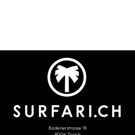
Northcore Dry Bag 20L
Backpack - black
NORTHCORE
SFr. 34.90
Badenerstrasse 18
8004 Zürich