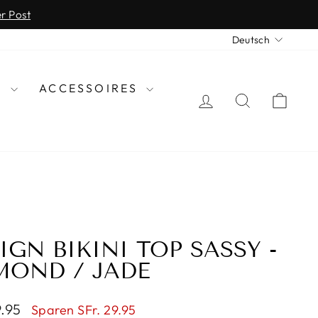
er Post
SPRAC
Deutsch
N
ACCESSOIRES
EINLOGGEN
SUCHE
EIN
GN BIKINI TOP SASSY -
MOND / JADE
preis
9.95
Sparen SFr. 29.95