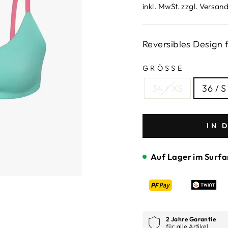
Preis
inkl. MwSt. zzgl.
Versand
Reversibles Design f
GRÖSSE
34 / XS
36 / S
IN 
Auf Lager im Surfa
2 Jahre Garantie
für alle Artikel