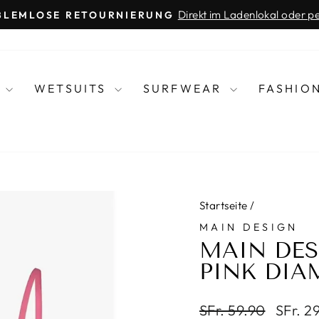
Direkt im Ladenlokal oder p
BLEMLOSE RETOURNIERUNG
Pause
Diashow
R
WETSUITS
SURFWEAR
FASHIO
Startseite
/
MAIN DESIGN
MAIN DESI
PINK DIA
Normaler
Sonder
SFr. 59.90
SFr. 2