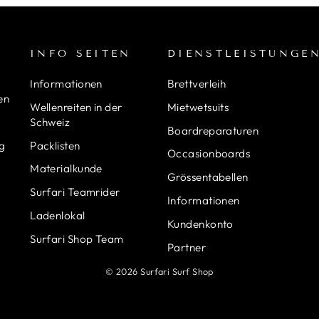
S
INFO SEITEN
DIENSTLEISTUNGE
Informationen
Brettverleih
en
Wellenreiten in der
Mietwetsuits
Schweiz
Boardreparaturen
ng
Packlisten
Occasionboards
Materialkunde
Grössentabellen
Surfari Teamrider
Informationen
Ladenlokal
Kundenkonto
Surfari Shop Team
Partner
© 2026 Surfari Surf Shop