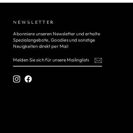
N
NEWSLETTER
Abonniere unseren Newsletter und erhalte
Spezialangebote, Goodies und sonstige
Neuigkeiten direkt per Mail
MELDEN
ABONNIEREN
SIE
SICH
FÜR
UNSERE
Instagram
Facebook
MAILINGLISTE
AN