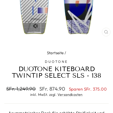
SC
ES
Startseite
/
DUOTONE
DUOTONE KITEBOARD
TWINTIP SELECT SLS - 138
Normaler
Sonderpreis
SFr. 1,249.90
SFr. 874.90
Sparen SFr. 375.00
Preis
inkl. MwSt. zzgl.
Versandkosten
Asymmetrisches Deck für erhöhte Steifigkeit und