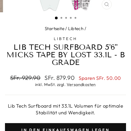
SCHLIESS
ESC)
Startseite
/
Libtech
/
LIBTECH
LIB TECH SURFBOARD 5'6"
MICKS TAPE BY LOST 33.1L - B
GRADE
Normaler
Sonderpreis
SFr. 929.90
SFr. 879.90
Sparen SFr. 50.00
Preis
inkl. MwSt. zzgl.
Versandkosten
Lib Tech Surfboard mit 33.1L Volumen für optimale
Stabilität und Wendigkeit.
IN DEN EINKAUFSWAGEN LEGEN