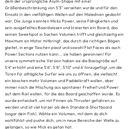
dem der ursprüngliche Asym-Shape mit einer
Größenbeschränkung von 5'3" versehen wurde und für den
Einsatz in den vielfältigen Wellen auf den Malediven gedacht
war. Die Jungs kannten Micks Power, seine Fähigkeiten und
sein ausgefeiltes Boardwissen und kreierten ein Board, das
seinen Sweetspot in Sachen Volumen trifft und gleichzeitig ein
Maximum an Motor mitbringt, das durch die richtigen Bögen
gleitet, in enge Taschen passt und sowohl Flat Faces als auch
Power Sections nutzen kann... sie haben gewonnen! Für
unsere symmetrische Version haben sie die Basisgröße auf
5'4" erhöht und eine 5'6", 5'8", 5'10" und 6' hinzugefügt, um die
Türen für alltägliche Surfer wie uns zu öffnen, die vielleicht
ein bisschen mehr Volumen und Paddelkraft wollen, aber
immer noch die Mischung aus spontaner Freiheit und Power
auf dem Rail wollen, für die das Board geschaffen wurde. Es
wurde entwickelt, um mit Finnen als Thruster gefahren zu
werden und ist viel kürzer als dein Standard-Shortboard
(sogar dein Fish). Wähle ein Volumen, mit dem du dich
wohlfühlst und pushe dich, um in neue Bereiche der Welle zu
gelangen, so wie Mick es getan hat.