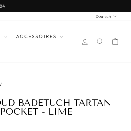
 84
SPRAC
Deutsch
N
ACCESSOIRES
EINLOGGEN
SUCHE
EIN
/
OUD BADETUCH TARTAN
 POCKET - LIME