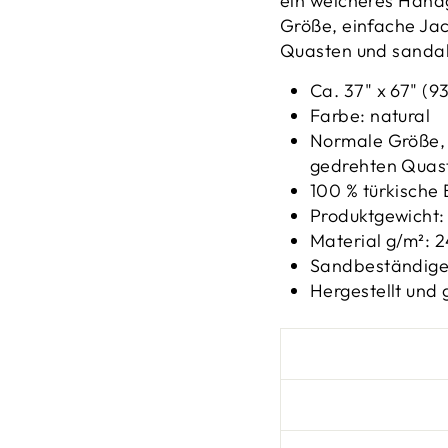
ein weicheres Handg
Größe, einfache Ja
Quasten und sanda
Ca. 37" x 67" (9
Farbe: natural
Normale Größe, 
gedrehten Quas
100 % türkische
Produktgewicht:
Material g/m²: 
Sandbeständige
Hergestellt und 