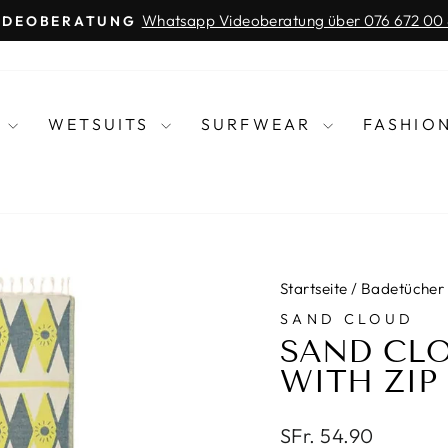
Whatsapp Videoberatung über 076 672 00
IDEOBERATUNG
Pause
Diashow
R
WETSUITS
SURFWEAR
FASHIO
Startseite
/
Badetücher
SAND CLOUD
SAND CL
WITH ZIP
Normaler
SFr. 54.90