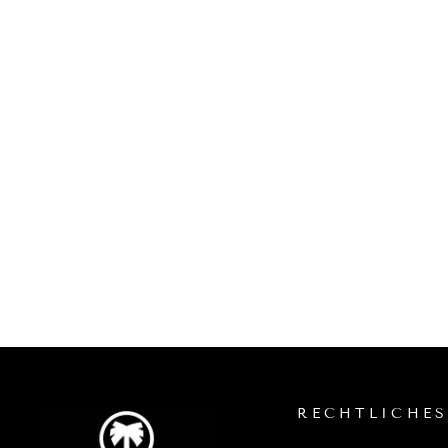
Sand Cloud Badetuch Tartan With
Zip Pocket - lime
SAND CLOUD
SFr. 54.90
RECHTLICHE