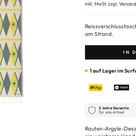
Preis
inkl. MwSt. zzgl.
Versand
Reissverschlusstas
am Strand.
IN 
1 auf Lager im Surf
2 Jahre Garantie
für alle Artikel
Rauten-Argyle-Desig