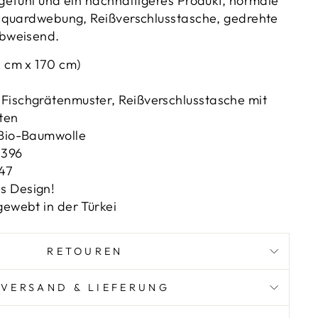
efühl und ein nachhaltigeres Produkt, normale
cquardwebung, Reißverschlusstasche, gedrehte
bweisend.
3 cm x 170 cm)
Fischgrätenmuster, Reißverschlusstasche mit
ten
 Bio-Baumwolle
 396
247
s Design!
gewebt in der Türkei
RETOUREN
VERSAND & LIEFERUNG