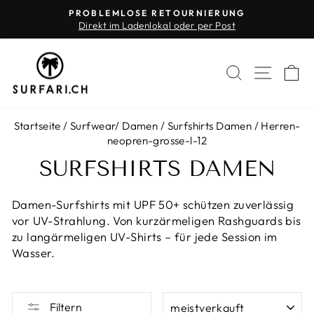
Direkt
PROBLEMLOSE RETOURNIERUNG
zum
Direkt im Ladenlokal oder per Post
Pause
Inhalt
Diashow
SUCHE
SEIT
E
Startseite
/
Surfwear
/
Damen
/
Surfshirts Damen
/
Herren-
neopren-grosse-l-12
SURFSHIRTS DAMEN
Damen-Surfshirts mit UPF 50+ schützen zuverlässig
vor UV-Strahlung. Von kurzärmeligen Rashguards bis
zu langärmeligen UV-Shirts – für jede Session im
Wasser.
SORTIEREN
Filtern