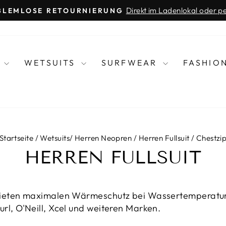
Direkt im Ladenlokal oder p
BLEMLOSE RETOURNIERUNG
Pause
Diashow
R
WETSUITS
SURFWEAR
FASHIO
Startseite
/
Wetsuits
/
Herren Neopren
/
Herren Fullsuit
/
Chestzi
HERREN FULLSUIT
bieten maximalen Wärmeschutz bei Wassertemperaturen
url, O'Neill, Xcel und weiteren Marken.