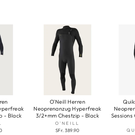
rren
O'Neill Herren
Quik
yperfreak
Neoprenanzug Hyperfreak
Neopren
 - Black
3/2+mm Chestzip - Black
Sessions
L
O'NEILL
0
SFr. 389.90
QU