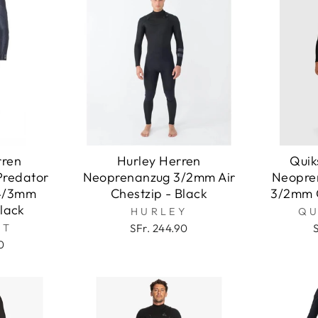
rren
Hurley Herren
Quik
Predator
Neoprenanzug 3/2mm Air
Neopre
 4/3mm
Chestzip - Black
3/2mm C
Black
HURLEY
QU
IT
SFr. 244.90
0