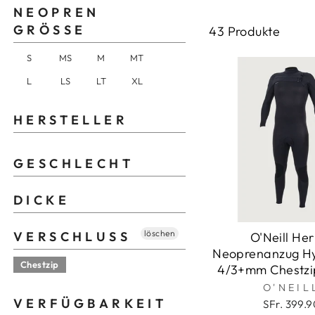
NEOPREN
GRÖSSE
43 Produkte
S
MS
M
MT
L
LS
LT
XL
HERSTELLER
GESCHLECHT
DICKE
löschen
VERSCHLUSS
O'Neill He
Neoprenanzug H
Chestzip
4/3+mm Chestzip
O'NEIL
VERFÜGBARKEIT
SFr. 399.9