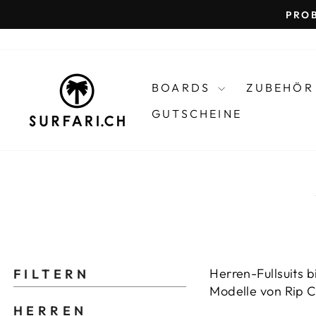
Direkt
PRO
zum
Inhalt
BOARDS
ZUBEHÖ
GUTSCHEINE
Herren-Fullsuits 
FILTERN
Modelle von Rip C
HERREN