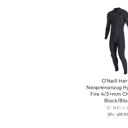
O'Neill He
Neoprenanzug H
Fire 4/3+mm Ch
Black/Bla
O'NEIL
SFr. 419.9