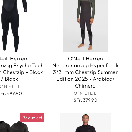
eill Herren
O'Neill Herren
nzug Psycho Tech
Neoprenanzug Hyperfreak
 Chestzip - Black
3/2+mm Chestzip Summer
/ Black
Edition 2025 - Arabica/
Chimera
O'NEILL
Fr. 499.90
O'NEILL
SFr. 379.90
Reduziert