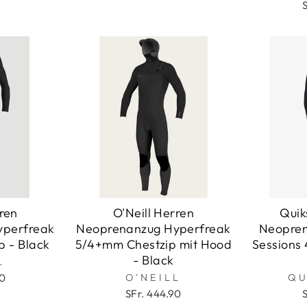
rren
O'Neill Herren
Quik
yperfreak
Neoprenanzug Hyperfreak
Neopren
 - Black
5/4+mm Chestzip mit Hood
Sessions
- Black
L
90
O'NEILL
QU
SFr. 444.90