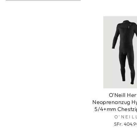
O'Neill He
Neoprenanzug H
5/4+mm Chestzip
O'NEIL
SFr. 404.