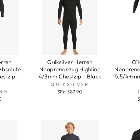
erren
Quiksilver Herren
O'N
Absolute
Neoprenanzug Highline
Neoprena
stzip -
4/3mm Chestzip - Black
5.5/4+mm
QUIKSILVER
NG
SFr. 389.90
0
S