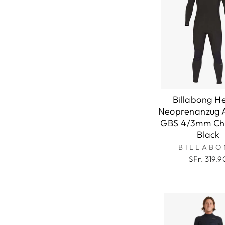
Billabong H
Neoprenanzug 
GBS 4/3mm Che
Black
BILLABO
SFr. 319.9