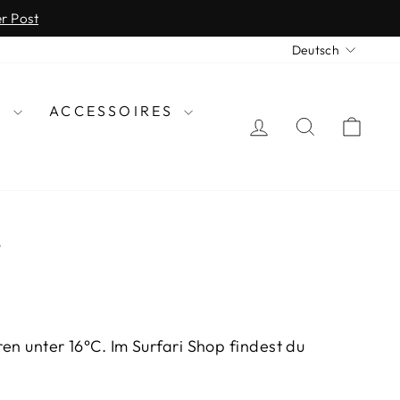
er Post
SPRAC
Deutsch
N
ACCESSOIRES
EINLOGGEN
SUCHE
EIN
p
 unter 16°C. Im Surfari Shop findest du