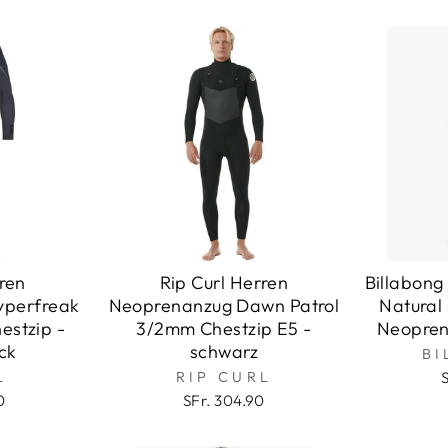
rren
Rip Curl Herren
Billabong
yperfreak
Neoprenanzug Dawn Patrol
Natural
estzip -
3/2mm Chestzip E5 -
Neopren
ck
schwarz
B
L
RIP CURL
0
SFr. 304.90