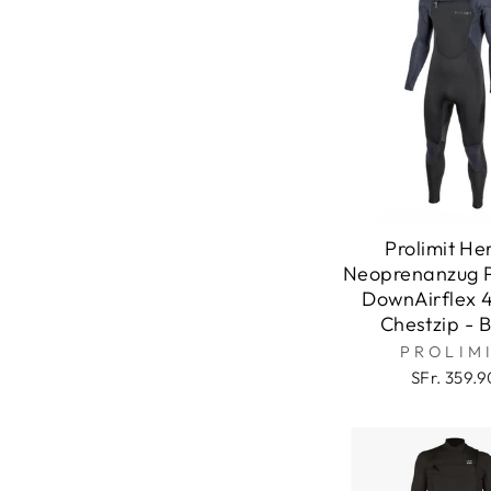
Prolimit He
Neoprenanzug 
DownAirflex
Chestzip - 
PROLIM
SFr. 359.9