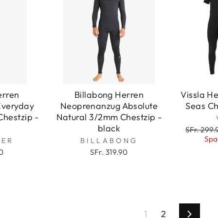
erren
Billabong Herren
Vissla H
Everyday
Neoprenanzug Absolute
Seas Che
hestzip -
Natural 3/2mm Chestzip -
black
Normale
SFr. 299.
Preis
Spa
VER
BILLABONG
90
SFr. 319.90
1
2
Vorwär