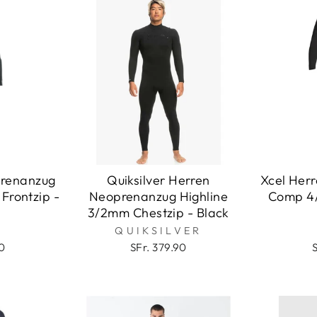
prenanzug
Quiksilver Herren
Xcel Her
Frontzip -
Neoprenanzug Highline
Comp 4/
3/2mm Chestzip - Black
QUIKSILVER
0
SFr. 379.90