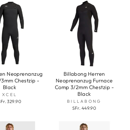
ren Neoprenanzug
Billabong Herren
3mm Chestzip -
Neoprenanzug Furnace
Black
Comp 3/2mm Chestzip -
Black
XCEL
SFr. 329.90
BILLABONG
SFr. 449.90