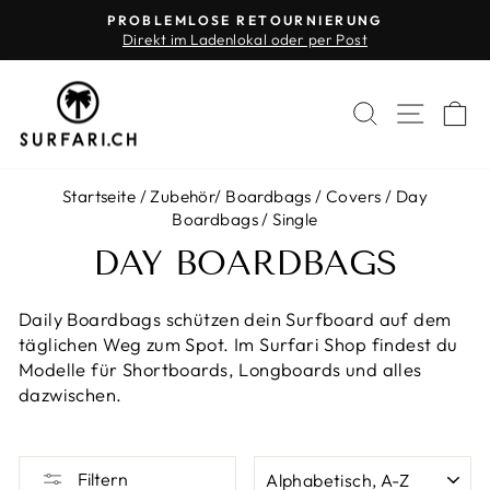
Direkt
PROBLEMLOSE RETOURNIERUNG
zum
Direkt im Ladenlokal oder per Post
Pause
Inhalt
Diashow
SUCHE
SEIT
E
Startseite
/
Zubehör
/
Boardbags / Covers
/
Day
Boardbags
/
Single
DAY BOARDBAGS
Daily Boardbags schützen dein Surfboard auf dem
täglichen Weg zum Spot. Im Surfari Shop findest du
Modelle für Shortboards, Longboards und alles
dazwischen.
SORTIEREN
Filtern