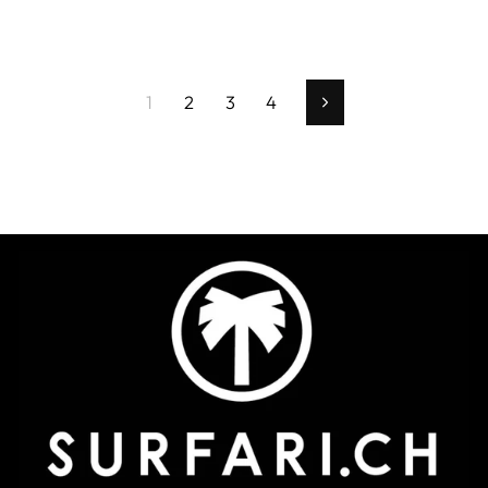
1
2
3
4
Vorwärts