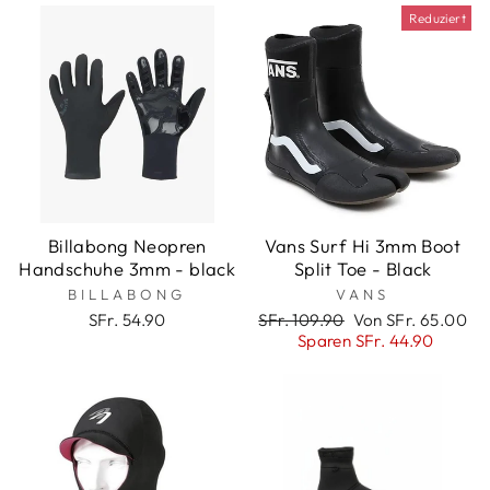
Reduziert
Billabong Neopren
Vans Surf Hi 3mm Boot
Handschuhe 3mm - black
Split Toe - Black
BILLABONG
VANS
Normaler
Sonderpreis
SFr. 54.90
SFr. 109.90
Von SFr. 65.00
Preis
Sparen SFr. 44.90