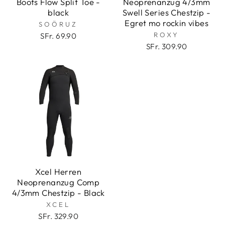
Boots Flow Split Toe -
Neoprenanzug 4/3mm
black
Swell Series Chestzip -
Egret mo rockin vibes
SOÖRUZ
ROXY
SFr. 69.90
SFr. 309.90
Xcel Herren
Neoprenanzug Comp
4/3mm Chestzip - Black
XCEL
SFr. 329.90