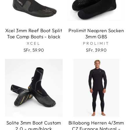
Xcel 3mm Reef Boot Split
Prolimit Neopren Socken
Toe Comp Boots - black
3mm GBS
XCEL
PROLIMIT
SFr. 59.90
SFr. 39.90
Solite 3mm Boot Custom
Billabong Herren 4/3mm
2.0 - gum/black
CZ Furnace Natural -