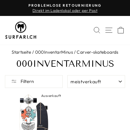
Direkt
PROBLEMLOSE RETOURNIERUNG
zum
Direkt im Ladenlokal oder per Post
Pause
Inhalt
Diashow
SUCHE
SEIT
E
Startseite
/
000InventarMinus
/
Carver-skateboards
000INVENTARMINUS
SORTIEREN
Filtern
Ausverkauft