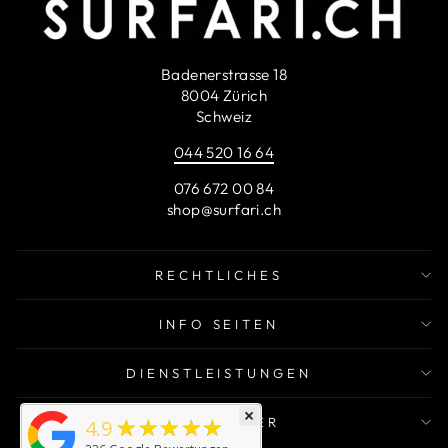
Badenerstrasse 18
8004 Zürich
Schweiz
044 520 16 64
076 672 00 84
shop@surfari.ch
RECHTLICHES
INFO SEITEN
DIENSTLEISTUNGEN
×
★★★★★
NEWSLETTER
4.9