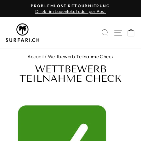
Passer
PROBLEMLOSE RETOURNIERUNG
au
Direkt im Ladenlokal oder per Post
Diaporama
contenu
Pause
RECHERC
NAVI
P
Accueil
/
Wettbewerb Teilnahme Check
WETTBEWERB
TEILNAHME CHECK