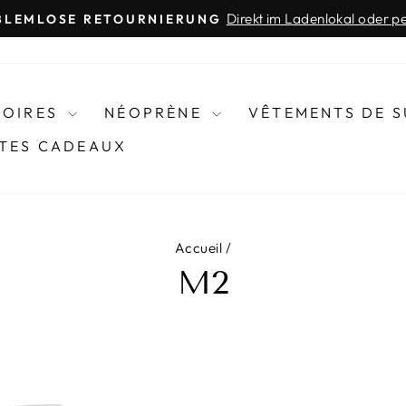
Direkt im Ladenlokal oder p
BLEMLOSE RETOURNIERUNG
Diaporama
Pause
SOIRES
NÉOPRÈNE
VÊTEMENTS DE 
TES CADEAUX
Accueil
/
M2