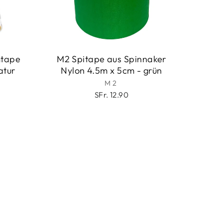
mtape
M2 Spitape aus Spinnaker
atur
Nylon 4.5m x 5cm - grün
M2
SFr. 12.90