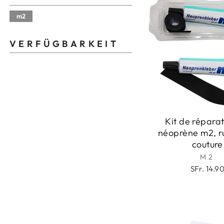
m2
VERFÜGBARKEIT
Kit de répara
néoprène m2, r
couture
M2
SFr. 14.9