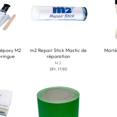
n époxy M2
m2 Repair Stick Mastic de
Marié
eringue
réparation
M2
0
SFr. 17.90