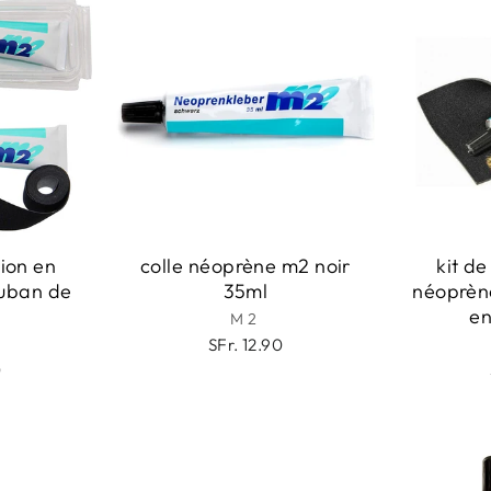
tion en
colle néoprène m2 noir
kit de
uban de
35ml
néoprèn
en
M2
SFr. 12.90
0