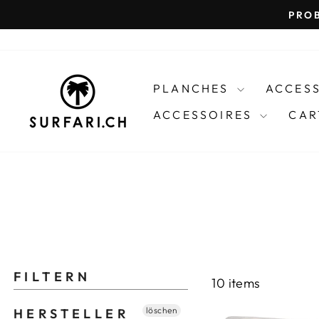
Passer
PRO
au
contenu
PLANCHES
ACCES
ACCESSOIRES
CAR
FILTERN
10 items
löschen
HERSTELLER