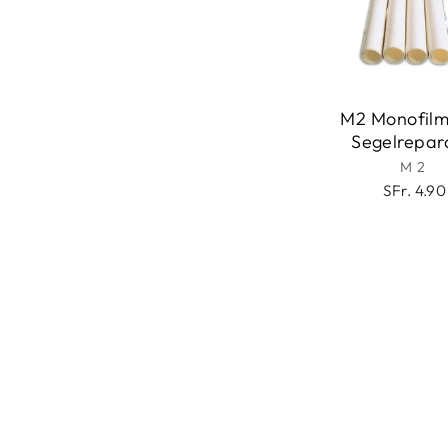
M2 Monofil
Segelrepar
M2
SFr. 4.90